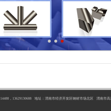
114488，13629130688 地址：渭南市经济开发区钢材市场北区 渭