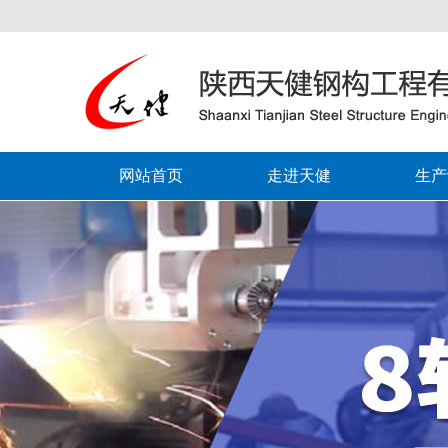
网站首页
走进天健
生产